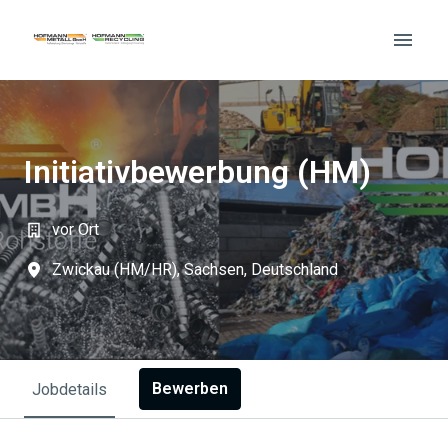
Zum
Inhalt
Startseite
springen
Initiativbewerbung (HM)
vor Ort
Zwickau (HM/HR)
,
Sachsen
,
Deutschland
Bewerben
Jobdetails