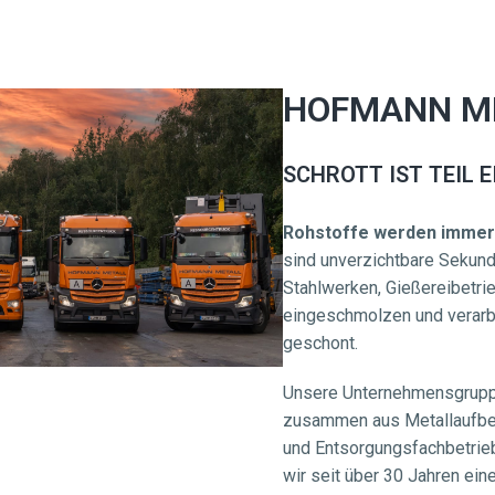
HOFMANN ME
SCHROTT IST TEIL 
Rohstoffe werden immer
sind unverzichtbare Sekundär
Stahlwerken, Gießereibetri
eingeschmolzen und verarbe
geschont.
Unsere Unternehmensgruppe, 
zusammen aus Metallaufbere
und Entsorgungsfachbetrie
wir seit über 30 Jahren ein